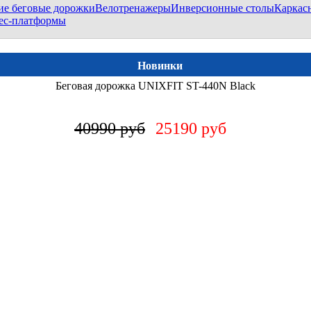
ие беговые дорожки
Велотренажеры
Инверсионные столы
Каркас
ес-платформы
Новинки
Беговая дорожка UNIXFIT ST-440N Black
40990 руб
25190 руб