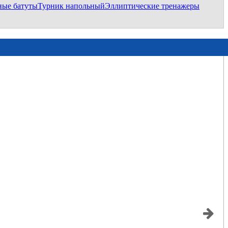
ные батуты
Турник напольный
Эллиптические тренажеры