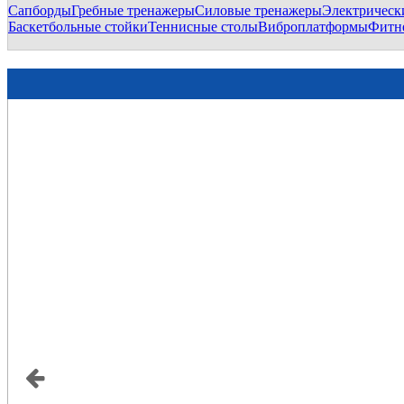
Сапборды
Гребные тренажеры
Силовые тренажеры
Электрическ
Баскетбольные стойки
Теннисные столы
Виброплатформы
Фитн