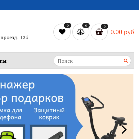
0
0
0
0.00 руб
проезд, 12б
ты