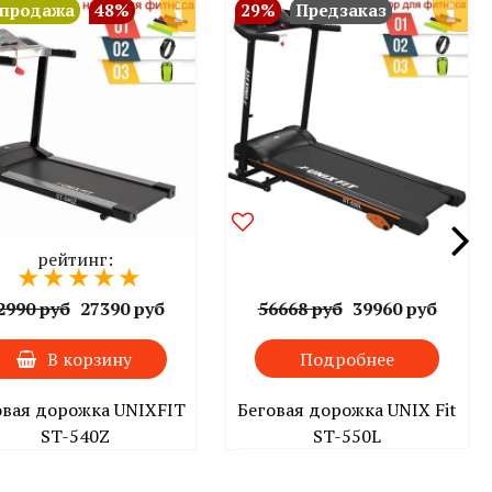
спродажа
48%
29%
Предзаказ
рейтинг:
2990 руб
27390 руб
56668 руб
39960 руб
В корзину
Подробнее
овая дорожка UNIXFIT
Беговая дорожка UNIX Fit
ST-540Z
ST-550L