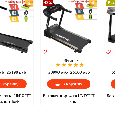
48%
Ра
рейтинг:
уб
25190 руб
50990 руб
26400 руб
5
В корзину
В корзину
орожка UNIXFIT
Беговая дорожка UNIXFIT
Бег
40N Black
ST-530M