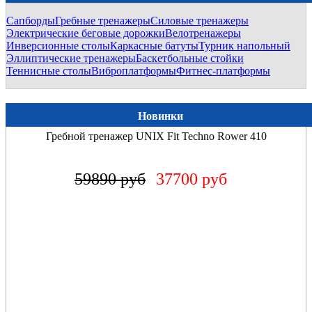
Сапборды
Гребные тренажеры
Силовые тренажеры
Электрические беговые дорожки
Велотренажеры
Инверсионные столы
Каркасные батуты
Турник напольный
Эллиптические тренажеры
Баскетбольные стойки
Теннисные столы
Виброплатформы
Фитнес-платформы
Новинки
Гребной тренажер UNIX Fit Techno Rower 410
59890 руб
37700 руб