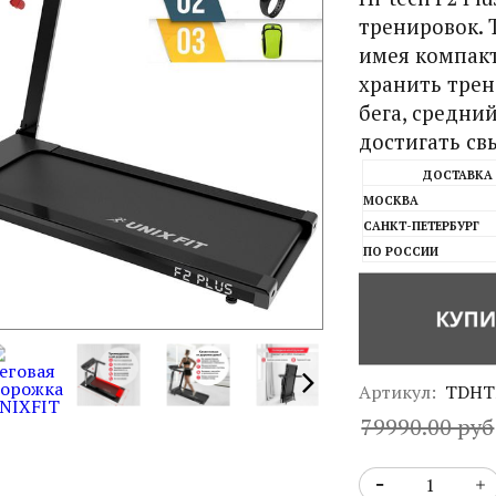
тренировок.
имея компак
хранить трен
бега, средни
достигать свы
ДОСТАВКА
МОСКВА
САНКТ-ПЕТЕРБУРГ
ПО РОССИИ
Артикул:
TDHT
79990.00 руб