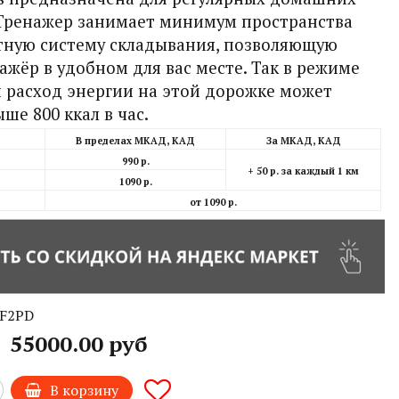
 Тренажер занимает минимум пространства
тную систему складывания, позволяющую
ажёр в удобном для вас месте.
Так в режиме
й расход энергии на этой дорожке может
ше 800 ккал в час
.
В пределах МКАД, КАД
За МКАД, КАД
990 р.
+ 50 р. за каждый 1 км
1090 р.
от 1090 р.
F2PD
55000.00 руб
В корзину