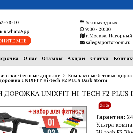
33-78-10
без выходных
9:00 - 20:00
ь в whatsApp
г.Москва, Нагорный 
ОНИТЕ МНЕ
sale@sportsroom.ru
ссрочка
О нас
Отзывы
Акции
Статьи
Контак
рические беговые дорожки
Компактные беговые дорож
дорожка UNIXFIT Hi-tech F2 PLUS Dark Storm
Я ДОРОЖКА UNIXFIT HI-TECH F2 PLUS
31%
Гарантия:
24
Ультра компа
Hi-tech F2
Plu