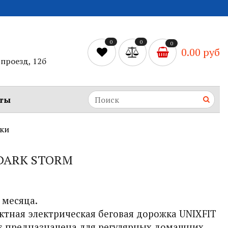
0
0
0
0.00 руб
проезд, 12б
ты
ки
 DARK STORM
 месяца.
ктная электрическая беговая дорожка UNIXFIT
s
предназначена для регулярных домашних