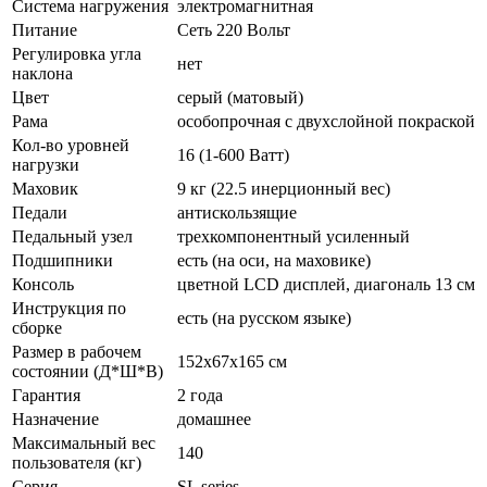
Система нагружения
электромагнитная
Питание
Сеть 220 Вольт
Регулировка угла
нет
наклона
Цвет
серый (матовый)
Рама
особопрочная с двухслойной покраской
Кол-во уровней
16 (1-600 Ватт)
нагрузки
Маховик
9 кг (22.5 инерционный вес)
Педали
антискользящие
Педальный узел
трехкомпонентный усиленный
Подшипники
есть (на оси, на маховике)
Консоль
цветной LCD дисплей, диагональ 13 см
Инструкция по
есть (на русском языке)
сборке
Размер в рабочем
152x67x165 см
состоянии (Д*Ш*В)
Гарантия
2 года
Назначение
домашнее
Максимальный вес
140
пользователя (кг)
Серия
SL series