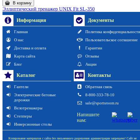
В корзину
Эллиптический тренажер UNIX Fit SL-350
Информация
Документы
Главная
Политика конфиденциальност
О нас
Пользовательское соглашение
Доставка и оплата
Гарантии
Карта сайта
Отзывы
Блог
Акции
Каталог
Контакты
Гантели
Обратная связь
Электрические беговые
8-800-333-78-10
дорожки
sale@sportsroom.ru
Велотренажеры
Напишите
Степперы
нам:
Инверсионные столы
Копирование материалов с сайта без письменного разрешения администрации запрещено! Сайт не