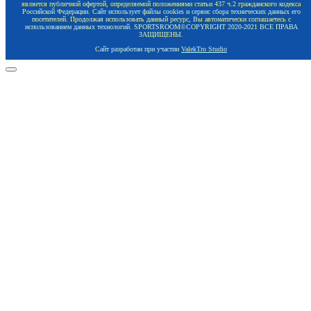
является публичной офертой, определяемой положениями статьи 437 ч.2 гражданского кодекса
Российской Федерации. Сайт использует файлы cookies и сервис сбора технических данных его
посетителей. Продолжая использовать данный ресурс, Вы автоматически соглашаетесь с
использованием данных технологий. SPORTSROOM©COPYRIGHT 2020-2021 ВСЕ ПРАВА
ЗАЩИЩЕНЫ.
Сайт разработан при участии
ValekTro Studio