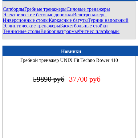
Сапборды
Гребные тренажеры
Силовые тренажеры
Электрические беговые дорожки
Велотренажеры
Инверсионные столы
Каркасные батуты
Турник напольный
Эллиптические тренажеры
Баскетбольные стойки
Теннисные столы
Виброплатформы
Фитнес-платформы
Новинки
Гребной тренажер UNIX Fit Techno Rower 410
59890 руб
37700 руб