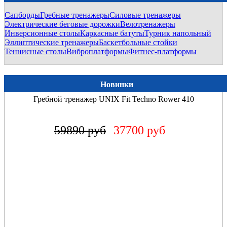
Сапборды
Гребные тренажеры
Силовые тренажеры
Электрические беговые дорожки
Велотренажеры
Инверсионные столы
Каркасные батуты
Турник напольный
Эллиптические тренажеры
Баскетбольные стойки
Теннисные столы
Виброплатформы
Фитнес-платформы
Новинки
Гребной тренажер UNIX Fit Wood Rower Light
84890 руб
57400 руб