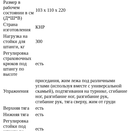
Размер в
рабочем
103 х 110 х 220
состоянии в см
(Д*Ш*В)
Страна
КНР
изготовления
Нагрузка на
стойки для
300
штанги, кг
Регулировка
страховочных
крюков под
есть
штангу по
высоте
приседания, жим лежа под различными
углами (используя вместе с универсальной
Упражнения
скамьей), подтягивания на турнике, сгибание
ног, разгибание ног, разгибание рук,
сгибание рук, тяга сверху, жим от груди
Верхняя тяга
есть
Нижняя тяга
есть
Регулировка
стойки под
есть